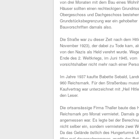
von drei Monaten mit dem Bau eines Wohnh
Häuser sollten einen rechteckigen Grundriss
Obergeschoss und Dachgeschoss bestehen, 
Grundstücksbegrenzung war ein gehobelter
Bauvorschriften damals also.
Die Straße war zu dieser Zeit nach dem Hit
November 1923), der dabei zu Tode kam, als
von den Nazis als Held verehrt wurde. Wege
Ende des 2. Weltkriegs, im Juni 1945, vom
vorsichtshalber nicht mehr nach einer Pers
Im Jahre 1937 kaufte Babette Sebald, Land
960 Reichsmark. Für den Straßenbau musste
Kaufvertrag war unterzeichnet mit „Heil Hit
den Leser.
Die ortsansässige Firma Thaller baute das
Reichsmark pro Monat vermietet. Damals gab
angemessen war. Es legte bei der Berechn
nicht selber ein, sondern vermietete zwei 
Da das Gelände östlich des Hungerturms 
öfter mal davonschwammen, wurde das Bett 