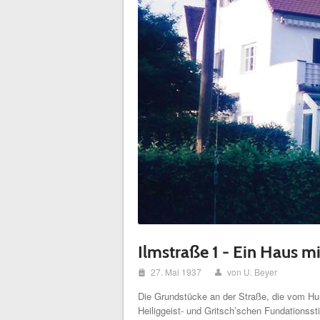
Ilmstraße 1 - Ein Haus m
i
27. Mai 1937
von U. Beyer
x
Die Grundstücke an der Straße, die vom Hun
Heiliggeist- und Gritsch’schen Fundationssti