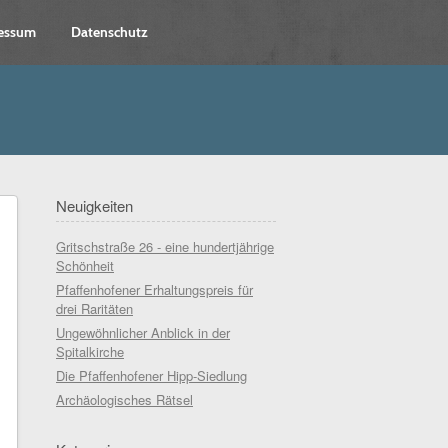
essum
Datenschutz
Neuigkeiten
Gritschstraße 26 - eine hundertjährige
Schönheit
Pfaffenhofener Erhaltungspreis für
drei Raritäten
Ungewöhnlicher Anblick in der
Spitalkirche
Die Pfaffenhofener Hipp-Siedlung
Archäologisches Rätsel