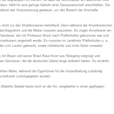
 dazu 1939 für eine geringe Gebühr einer Genossenschaft anschließen. Die
tsdienst war Voraussetzung gewesen, um den Bereich der Ilmstraße
 nicht nur den Straßennamen betreffend. Denn während der Amerikanischen
 beschlagnahmt und die Mieter mussten ausziehen. Es zogen Amerikaner ein
n Dresdener, der mit Professor Stock nach Pfaffenhofen gekommen war und
merikanern angestellt wurde. Es mussten im Landkreis Pfaffenhofen u. a.
r zum Laufen gebracht, sowie militärische und zivile Güter verwaltet
n mit Beyer und seiner Braut Rosa Knorr aus Reisgang vergnügt und
chen Genüssen, die die deutschen Gäste lange entbehrt hatten. So erzählte
ahlten Miete, während die Eigentümer für die Instandhaltung zuständig
 Amerikaner zurückgegeben wurden.
Babette Sebald heute noch an der Ilm, eingebettet in einen gepflegten