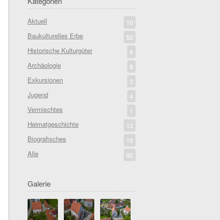
Kategorien
Aktuell
10
Baukulturelles Erbe
52
Historische Kulturgüter
6
Archäologie
8
Exkursionen
3
Jugend
4
Vermischtes
1
Heimatgeschichte
13
Biografisches
15
Alle
92
Galerie