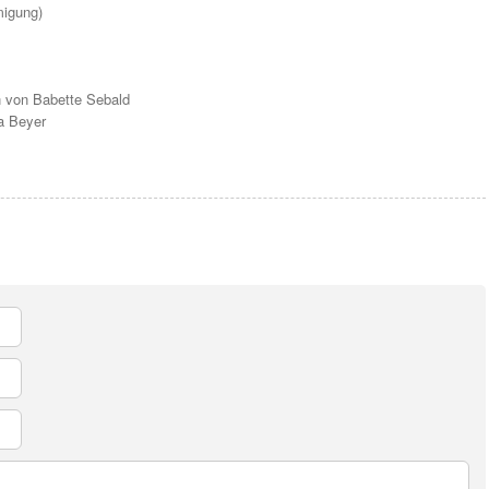
migung)
 von Babette Sebald
a Beyer