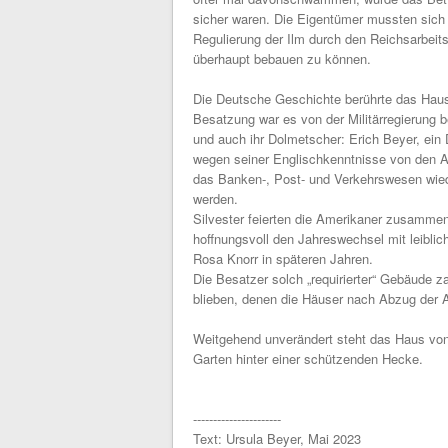
sicher waren. Die Eigentümer mussten sich
Regulierung der Ilm durch den Reichsarbei
überhaupt bebauen zu können.
Die Deutsche Geschichte berührte das Haus
Besatzung war es von der Militärregierung
und auch ihr Dolmetscher: Erich Beyer, ei
wegen seiner Englischkenntnisse von den A
das Banken-, Post- und Verkehrswesen wiede
werden.
Silvester feierten die Amerikaner zusamme
hoffnungsvoll den Jahreswechsel mit leibli
Rosa Knorr in späteren Jahren.
Die Besatzer solch „requirierter“ Gebäude z
blieben, denen die Häuser nach Abzug der
Weitgehend unverändert steht das Haus von 
Garten hinter einer schützenden Hecke.
----------------------
Text: Ursula Beyer, Mai 2023