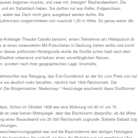
auses beginnen musste, und zwar mit „hiesigen“ Bauhandwerkern. Die
 und ein Satteldach haben. Sie durften nur aus Keller, Erdgeschoss,
wobei das Dach nicht ganz ausgebaut werden durfte. Als
 Lattenzaun vorgeschrieben von maximal 1,20 m Höhe. So genau waren die
ler-Anhänger Theodor Casella benannt, einem Teilnehmer am Hitlerputsch (9.
 er einen verwundeten Mit-Putschisten in Deckung ziehen wollte und somit
n dieses politischen Hintergrunds wurde die Straße schon bald nach dem
 Stadtrat unbenannt und bekam einen unverfänglichen Namen,
on, sondern nach ihrer geographischen Lage: Ilmstraße.
wirtstochter aus Reisgang, das Eck-Grundstück an der Ilm zum Preis von nur
 sie deutlich mehr bezahlen, nämlich fast 1500 Reichsmark. Der
ler! Der Bürgermeister: Niedermayr.“ Heutzutage erschreckt diese Grußformel
 Haus. Schon im Oktober 1938 war eine Wohnung mit 93 m² um 75
 es zwar keinen Mietspiegel, aber das Bezirksamt überprüfte, ob die Miete
ung einen Bauaufwand von 25 000 Reichsmark zugrunde. Babette Sebald zog
Wohnungen.
Überschwemmungsgebiet war und die Baumstämme des dortigen Holzlagers
der begradigten Ilm vertieft, so dass die Wohnhäuser am westlichen Ufer