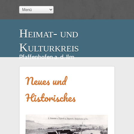
Heimat- und
Kulturkreis
Pfaffenhofen a. d. Ilm
Neues und
Historisches