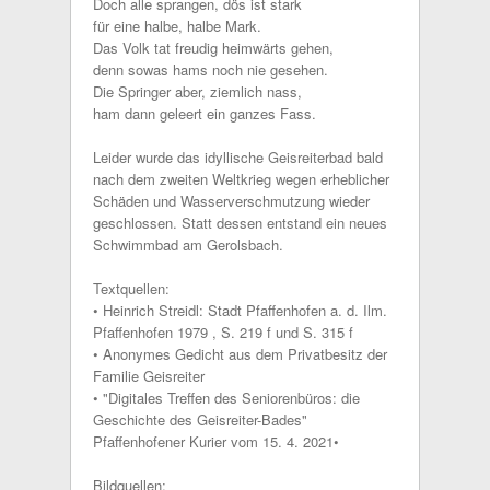
Doch alle sprangen, dös ist stark
für eine halbe, halbe Mark.
Das Volk tat freudig heimwärts gehen,
denn sowas hams noch nie gesehen.
Die Springer aber, ziemlich nass,
ham dann geleert ein ganzes Fass.
Leider wurde das idyllische Geisreiterbad bald
nach dem zweiten Weltkrieg wegen erheblicher
Schäden und Wasserverschmutzung wieder
geschlossen. Statt dessen entstand ein neues
Schwimmbad am Gerolsbach.
Textquellen:
• Heinrich Streidl: Stadt Pfaffenhofen a. d. Ilm.
Pfaffenhofen 1979 , S. 219 f und S. 315 f
• Anonymes Gedicht aus dem Privatbesitz der
Familie Geisreiter
• "Digitales Treffen des Seniorenbüros: die
Geschichte des Geisreiter-Bades"
Pfaffenhofener Kurier vom 15. 4. 2021•
Bildquellen: