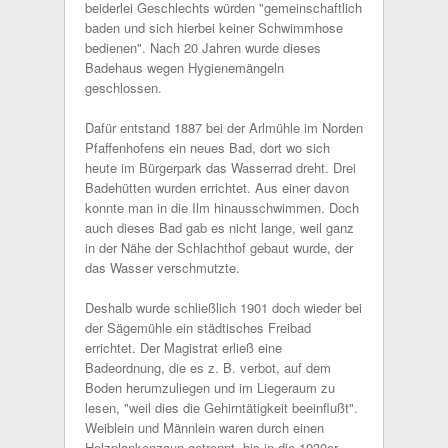
beiderlei Geschlechts würden "gemeinschaftlich
baden und sich hierbei keiner Schwimmhose
bedienen". Nach 20 Jahren wurde dieses
Badehaus wegen Hygienemängeln
geschlossen.
Dafür entstand 1887 bei der Arlmühle im Norden
Pfaffenhofens ein neues Bad, dort wo sich
heute im Bürgerpark das Wasserrad dreht. Drei
Badehütten wurden errichtet. Aus einer davon
konnte man in die Ilm hinausschwimmen. Doch
auch dieses Bad gab es nicht lange, weil ganz
in der Nähe der Schlachthof gebaut wurde, der
das Wasser verschmutzte.
Deshalb wurde schließlich 1901 doch wieder bei
der Sägemühle ein städtisches Freibad
errichtet. Der Magistrat erließ eine
Badeordnung, die es z. B. verbot, auf dem
Boden herumzuliegen und im Liegeraum zu
lesen, "weil dies die Gehirntätigkeit beeinflußt".
Weiblein und Männlein waren durch einen
Holzplankenzaun getrennt, bis in die 1930er