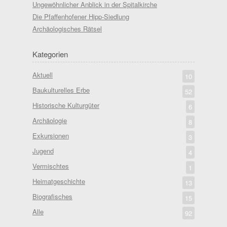
Ungewöhnlicher Anblick in der Spitalkirche
Die Pfaffenhofener Hipp-Siedlung
Archäologisches Rätsel
Kategorien
Aktuell
10
Baukulturelles Erbe
52
Historische Kulturgüter
6
Archäologie
8
Exkursionen
3
Jugend
4
Vermischtes
1
Heimatgeschichte
13
Biografisches
15
Alle
92