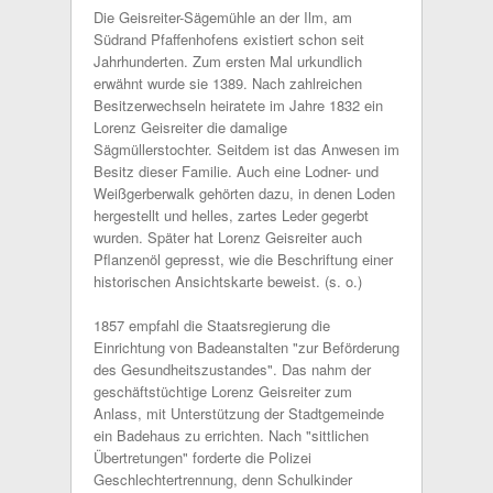
Die Geisreiter-Sägemühle an der Ilm, am
Südrand Pfaffenhofens existiert schon seit
Jahrhunderten. Zum ersten Mal urkundlich
erwähnt wurde sie 1389. Nach zahlreichen
Besitzerwechseln heiratete im Jahre 1832 ein
Lorenz Geisreiter die damalige
Sägmüllerstochter. Seitdem ist das Anwesen im
Besitz dieser Familie. Auch eine Lodner- und
Weißgerberwalk gehörten dazu, in denen Loden
hergestellt und helles, zartes Leder gegerbt
wurden. Später hat Lorenz Geisreiter auch
Pflanzenöl gepresst, wie die Beschriftung einer
historischen Ansichtskarte beweist. (s. o.)
1857 empfahl die Staatsregierung die
Einrichtung von Badeanstalten "zur Beförderung
des Gesundheitszustandes". Das nahm der
geschäftstüchtige Lorenz Geisreiter zum
Anlass, mit Unterstützung der Stadtgemeinde
ein Badehaus zu errichten. Nach "sittlichen
Übertretungen" forderte die Polizei
Geschlechtertrennung, denn Schulkinder