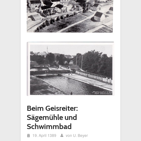
Beim Geisreiter:
Sägemühle und
Schwimmbad
i
19. April 1389
von U. Beyer
x