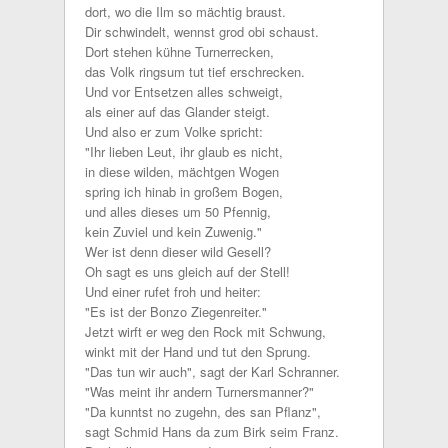
dort, wo die Ilm so mächtig braust.
Dir schwindelt, wennst grod obi schaust.
Dort stehen kühne Turnerrecken,
das Volk ringsum tut tief erschrecken.
Und vor Entsetzen alles schweigt,
als einer auf das Glander steigt.
Und also er zum Volke spricht:
"Ihr lieben Leut, ihr glaub es nicht,
in diese wilden, mächtgen Wogen
spring ich hinab in großem Bogen,
und alles dieses um 50 Pfennig,
kein Zuviel und kein Zuwenig."
Wer ist denn dieser wild Gesell?
Oh sagt es uns gleich auf der Stell!
Und einer rufet froh und heiter:
"Es ist der Bonzo Ziegenreiter."
Jetzt wirft er weg den Rock mit Schwung,
winkt mit der Hand und tut den Sprung.
"Das tun wir auch", sagt der Karl Schranner.
"Was meint ihr andern Turnersmanner?"
"Da kunntst no zugehn, des san Pflanz",
sagt Schmid Hans da zum Birk seim Franz.